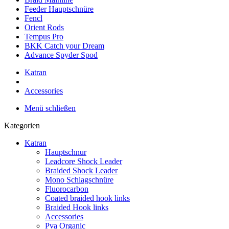
Feeder Hauptschnüre
Fencl
Orient Rods
Tempus Pro
BKK Catch your Dream
Advance Spyder Spod
Katran
Accessories
Menü schließen
Kategorien
Katran
Hauptschnur
Leadcore Shock Leader
Braided Shock Leader
Mono Schlagschnüre
Fluorocarbon
Coated braided hook links
Braided Hook links
Accessories
Pva Organic