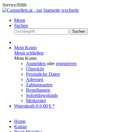
Service/Hilfe
Menü
Suchen
Suchen
Mein Konto
Menü schließen
Mein Konto
Anmelden
oder
registrieren
Übersicht
Persönliche Daten
Adressen
Zahlungsarten
Bestellungen
Sofortdownloads
Merkzettel
Warenkorb
0
0,00 € *
Home
Katran
Braid Mainline